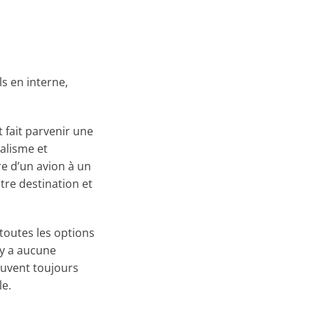
ls en interne,
t fait parvenir une
nalisme et
re d’un avion à un
tre destination et
toutes les options
’y a aucune
ouvent toujours
le.