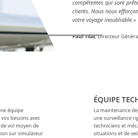
compétentes qui sont prête
clients. Nous nous efforço
votre voyage inoubliable.»
Paul Tiba
, Directeur Généra
ÉQUIPE TEC
Une équipe
La maintenance des
 vos besoins avec
une surveillance ri
ps de vol moyen de
techniciens et méca
tion sur simulateur
situations et de ve