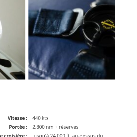
Vitesse :
440 kts
Portée :
2,800 nm + réserves
 croisière :
jusqu’à 24,000 ft. au-dessus du