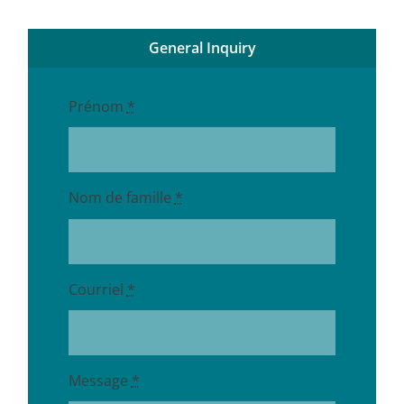
General Inquiry
Prénom
*
Nom de famille
*
Courriel
*
Message
*